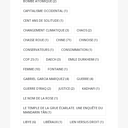
BOMBE ATOMIQUE
(2)
CAPITALISME OCCIDENTAL
(1)
CENT ANS DE SOLITUDE
(1)
CHANGEMENT CLIMATIQUE
(3)
CHAOS
(2)
CHASSE ROUE
(1)
CHINE
(71)
CHINOISE
(1)
CONSERVATEURS
(1)
CONSOMMATION
(1)
COP 25
(1)
DAECH
(3)
EMILE DURKHEIM
(1)
FEMME
(10)
FONTAINE
(1)
GABRIEL GARCIA MARQUEZ
(4)
GUERRE
(4)
GUERRE D'IRAQ
(2)
JUSTICE
(2)
KADHAFI
(1)
LE NOM DE LA ROSE
(1)
LE TEMPLE DE LA GRUE ÉCARLATE. UNE ENQUÊTE DU
MANDARIN TÂN
(1)
LIBYE
(6)
LIBÉRAUX
(1)
LIEN VERSUS DROIT
(1)