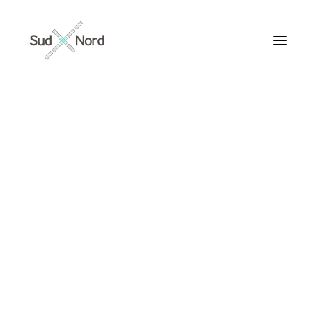
Tous
Articles de fond
Histoires de développement
Géopolitique
Notes de lecture
Textes d’humeur
Canal St Martin
Textes personnels
Textes inclassables
Textes publiés par ailleurs
ARTICLES /
Textes traduits | Translations
Villes du Monde
Maroc
France
Ile de France
Paris
Collections