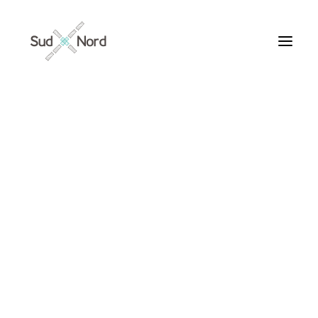
Tous
Articles de fond
Histoires de développement
Géopolitique
Notes de lecture
Textes d’humeur
Ahmet ALTAN
Textes personnels
Textes inclassables
Textes publiés par ailleurs
ARTICLES /
Textes traduits | Translations
Villes du Monde
Maroc
France
Ile de France
Paris
Collections