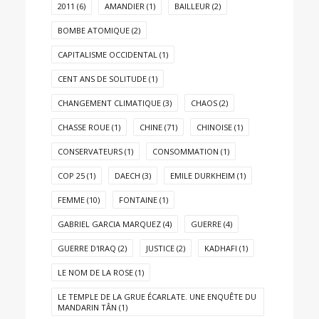
2011
(6)
AMANDIER
(1)
BAILLEUR
(2)
BOMBE ATOMIQUE
(2)
CAPITALISME OCCIDENTAL
(1)
CENT ANS DE SOLITUDE
(1)
CHANGEMENT CLIMATIQUE
(3)
CHAOS
(2)
CHASSE ROUE
(1)
CHINE
(71)
CHINOISE
(1)
CONSERVATEURS
(1)
CONSOMMATION
(1)
COP 25
(1)
DAECH
(3)
EMILE DURKHEIM
(1)
FEMME
(10)
FONTAINE
(1)
GABRIEL GARCIA MARQUEZ
(4)
GUERRE
(4)
GUERRE D'IRAQ
(2)
JUSTICE
(2)
KADHAFI
(1)
LE NOM DE LA ROSE
(1)
LE TEMPLE DE LA GRUE ÉCARLATE. UNE ENQUÊTE DU
MANDARIN TÂN
(1)