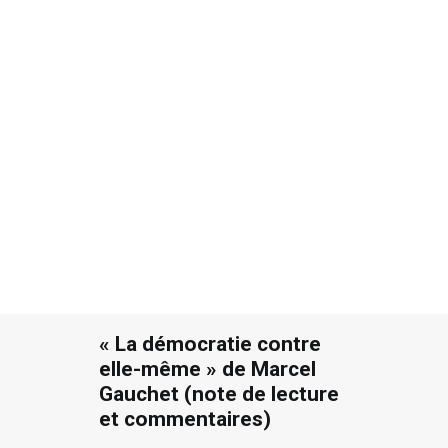
9 MARS 2017
|
IN
ARTICLES DE FOND
,
NOTES DE LECTURE
,
TOUS
|
BY
JACQUES OULD AOUDIA
|
17 MINUTES
Recherche
« La démocratie contre
elle-même » de Marcel
Gauchet (note de lecture
et commentaires)