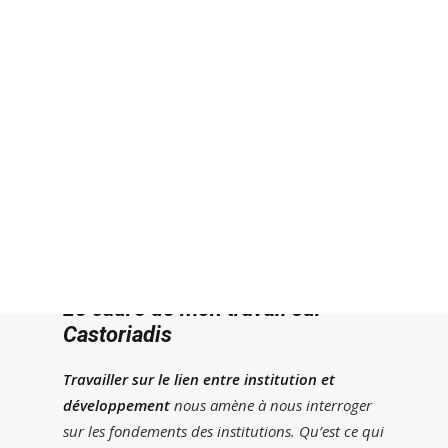
20 AVRIL 2015
|
IN
ARTICLES DE FOND
,
NOTES DE LECTURE
,
TOUS
|
BY
JACQUES OULD AOUDIA
|
16 MINUTES
Recherche
Le cadre de mon travail sur
Castoriadis
Travailler sur le lien entre institution et
développement
nous amène à nous interroger
sur les fondements des institutions. Qu’est ce qui