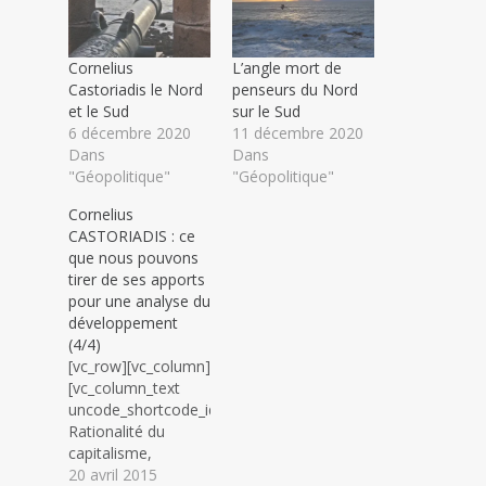
Cornelius
L’angle mort de
Castoriadis le Nord
penseurs du Nord
et le Sud
sur le Sud
6 décembre 2020
11 décembre 2020
Dans
Dans
"Géopolitique"
"Géopolitique"
Cornelius
CASTORIADIS : ce
que nous pouvons
tirer de ses apports
pour une analyse du
développement
(4/4)
[vc_row][vc_column]
[vc_column_text
uncode_shortcode_id="104730"]
Rationalité du
capitalisme,
Développement et
20 avril 2015