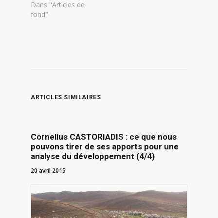
Croyances Avec la
Dans "Articles de
suprématie
fond"
matérielle et
technologique qu’a
conquise depuis le
XVIII° siècle le
capitalisme
occidental au
niveau mondial,
largement répandue
ARTICLES SIMILAIRES
par les
mondialisations
successives, son
attribut de
Cornelius CASTORIADIS : ce que nous
rationalité est
pouvons tirer de ses apports pour une
présenté comme
analyse du développement (4/4)
universel. Découlent
de cet attribut de
20 avril 2015
rationalité, au plan
politique,…