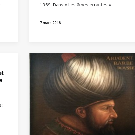
1959. Dans « Les âmes errantes »…
c…
7 mars 2018
et
e
 :