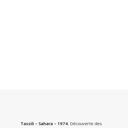
Recherche
Accueil
Photos
Villes du Monde
Tassili – Sahara – 1974
Tassili – Sahara – 1974.
Découverte des