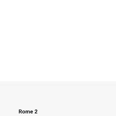
Recherche
Accueil
Photos
Villes du Monde
Rome 2
Rome 2