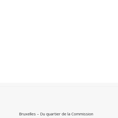
Recherche
Accueil
Photos
Villes du Monde
Bruxelles
Bruxelles – Du quartier de la Commission