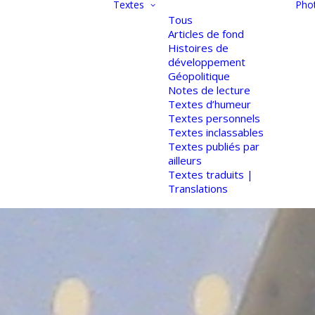
Textes
Pho
Tous
Articles de fond
Histoires de
développement
Géopolitique
Notes de lecture
Textes d’humeur
Textes personnels
Textes inclassables
Textes publiés par
ailleurs
Textes traduits |
Translations