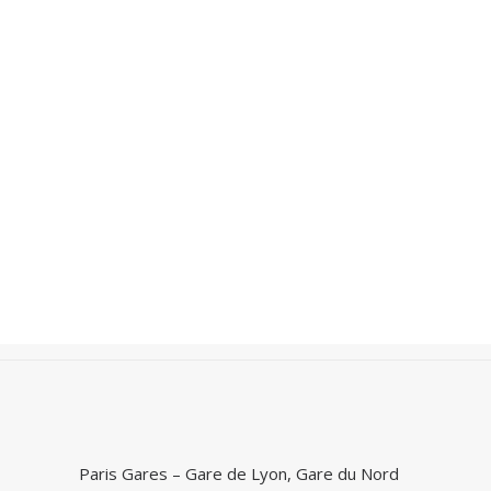
Recherche
Accueil
Photos
Paris
Paris Gares
Paris Gares – Gare de Lyon, Gare du Nord