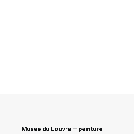
Recherche
Accueil
Photos
Paris
Musée du Louvre – peinture
Musée du Louvre – peinture