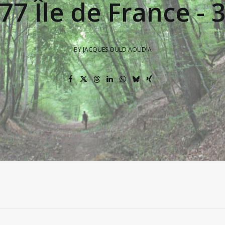
77 Île de France - 
BY
JACQUES OULD AOUDIA