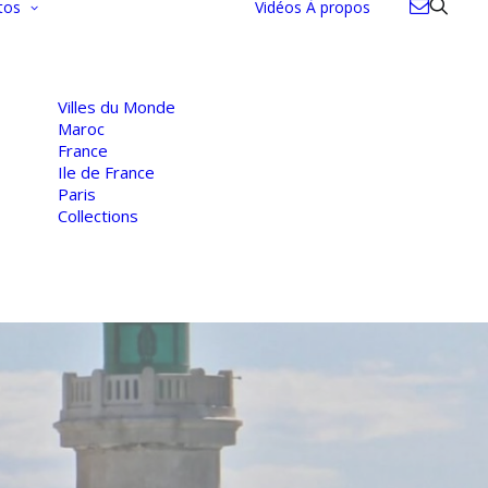
tos
Vidéos
À propos
Villes du Monde
Maroc
France
Ile de France
Paris
Collections