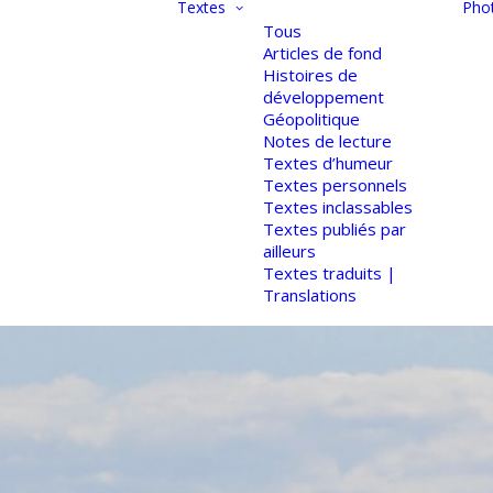
Textes
Pho
Tous
Articles de fond
Histoires de
développement
Géopolitique
Notes de lecture
Textes d’humeur
Textes personnels
Textes inclassables
Textes publiés par
ailleurs
Textes traduits |
Translations