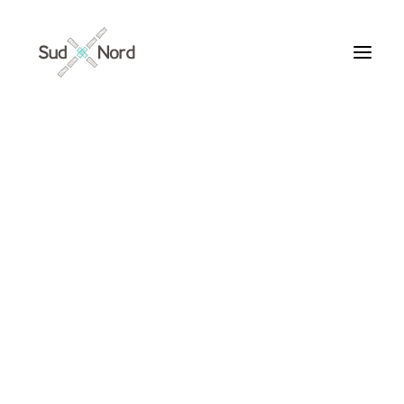
Tous
Articles de fond
Histoires de développement
Géopolitique
Notes de lecture
Textes d’humeur
Textes personnels
Textes inclassables
Textes publiés par ailleurs
Drôme 5
Textes traduits | Translations
Villes du Monde
Maroc
France
BY
JACQUES OULD AOUDIA
Ile de France
Paris
Collections