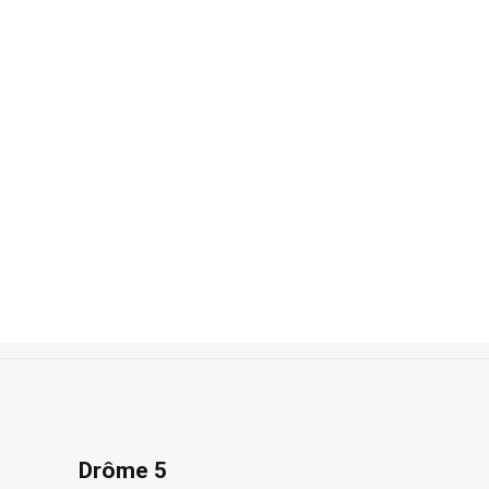
Recherche
Accueil
Photos
France
Drôme 5
Drôme 5