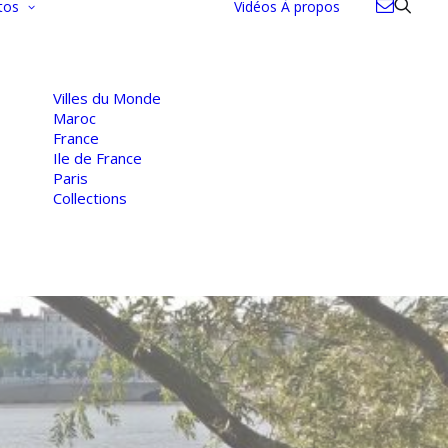
tos
Vidéos
À propos
Villes du Monde
Maroc
France
Ile de France
Paris
Collections