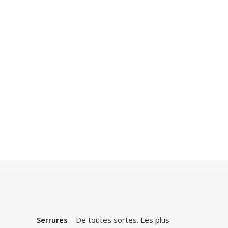
Recherche
Accueil
Photos
Collections
Serrures
Serrures
– De toutes sortes. Les plus