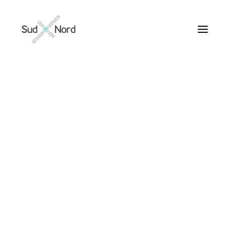
Tous
Articles de fond
Histoires de développement
Géopolitique
Notes de lecture
Textes d’humeur
Textes personnels
Textes inclassables
Textes publiés par ailleurs
Peaux 2
Textes traduits | Translations
Villes du Monde
Maroc
France
BY
JACQUES OULD AOUDIA
Ile de France
Paris
Collections